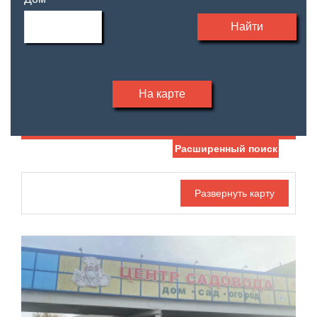
Найти
На карте
Расширенный поиск
Дата публикации
С фото
Отдельный вход
Номер объекта