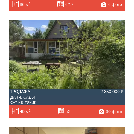
2
6 фото
86 м
6/17
ПРОДАЖА
2 350 000 ₽
ДАЧИ, САДЫ
СНТ НЕФТЯНИК
2
30 фото
40 м
-/2