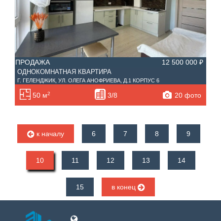
ПРОДАЖА
12 500 000 ₽
ОДНОКОМНАТНАЯ КВАРТИРА
Г. ГЕЛЕНДЖИК, УЛ. ОЛЕГА АНОФРИЕВА, Д.1 КОРПУС 6
2
20 фото
50 м
3/8
к началу
6
7
8
9
10
11
12
13
14
15
в конец