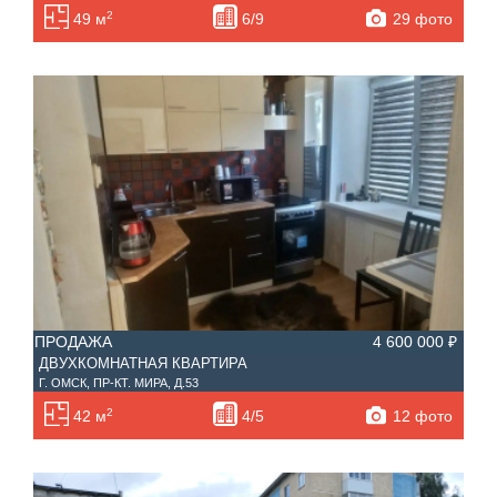
2
29 фото
49 м
6/9
ПРОДАЖА
4 600 000 ₽
ДВУХКОМНАТНАЯ КВАРТИРА
Г. ОМСК, ПР-КТ. МИРА, Д.53
2
12 фото
42 м
4/5