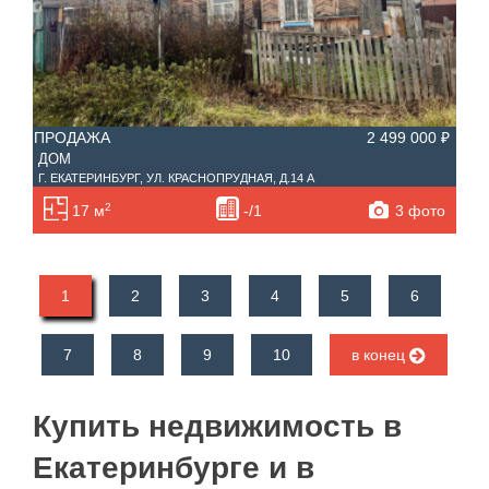
ПРОДАЖА
2 499 000 ₽
ДОМ
Г. ЕКАТЕРИНБУРГ, УЛ. КРАСНОПРУДНАЯ, Д.14 А
2
3 фото
17 м
-/1
1
2
3
4
5
6
7
8
9
10
в конец
Купить недвижимость в
Екатеринбурге и в