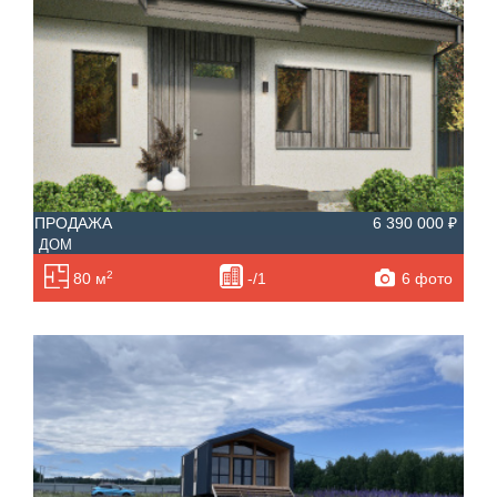
ПРОДАЖА
6 390 000 ₽
ДОМ
2
6 фото
80 м
-/1