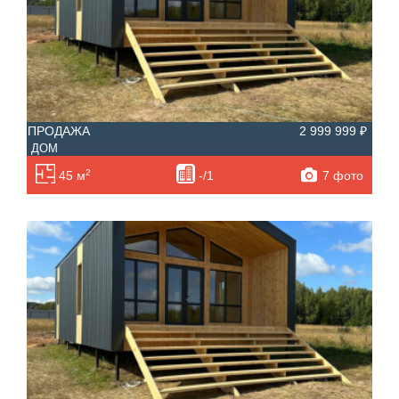
ПРОДАЖА
2 999 999 ₽
ДОМ
2
7 фото
45 м
-/1