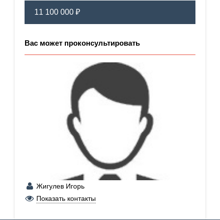
11 100 000 ₽
Вас может проконсультировать
Жигулев Игорь
+7 (929) 220-45-41
Показать контакты