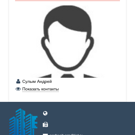
Сулым Андрей
+7 (902) 792-07-04
Показать контакты