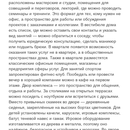
расположены мастерские и студии, помещения для
совещаний и переговоров, лекторий, где можно проводить
семинары и тренинги. Это формат для тех, кому нужен не
офис, а пространство для работы или обсуждения
проектов с заказчиками и коллегами. В вестибюле дома
есть список, где можно оставить свои контакты и указать
вид занятий — можно обратиться к соседу, чтобы
получить юридическую консультацию, сделать маникюр
или подшить брюки. В квартале появится возможность
оказания таких услуг не в квартире, а в общественных
пространствах дома. Также в квартале разместятся
классические офисные помещения, магазины и
предприятия сферы услуг. Для занятий спортом
запроектирован фитнес-клуб. Пообедать или провести
вечер в хорошей компании можно в кафе на первом
этаже. Двор комплекса — это пространство для общения,
отдыха и работы. За столиками на открытых террасах
можно посидеть с ноутбуком или встретиться с друзьями.
Вместо привычных скамеек во дворе — деревянные
сиденья, закреплённые на высоких бортах цветников. Для
детей установлены качели, карусели, игровые комплексы,
батут, теневой навес и гамак. Игровое оборудование
изготавливается из дерева и металла, поэтому оно
надёжное, безопасное и устойчивое к морозам. Во дворе