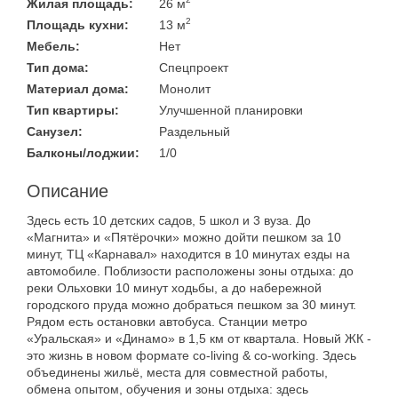
Жилая площадь:
26 м
2
Площадь кухни:
13 м
Мебель:
Нет
Тип дома:
Спецпроект
Материал дома:
Монолит
Тип квартиры:
Улучшенной планировки
Санузел:
Раздельный
Балконы/лоджии:
1/0
Описание
Здесь есть 10 детских садов, 5 школ и 3 вуза. До
«Магнита» и «Пятёрочки» можно дойти пешком за 10
минут, ТЦ «Карнавал» находится в 10 минутах езды на
автомобиле. Поблизости расположены зоны отдыха: до
реки Ольховки 10 минут ходьбы, а до набережной
городского пруда можно добраться пешком за 30 минут.
Рядом есть остановки автобуса. Станции метро
«Уральская» и «Динамо» в 1,5 км от квартала. Новый ЖК -
это жизнь в новом формате co-living & co-working. Здесь
объединены жильё, места для совместной работы,
обмена опытом, обучения и зоны отдыха: здесь