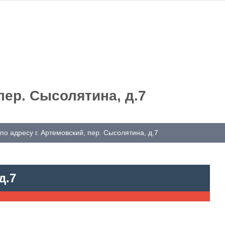
пер. Сысолятина, д.7
по адресу г. Артемовский, пер. Сысолятина, д.7
д.7