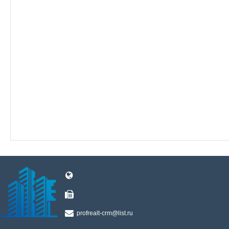
profrealt-crm@list.ru