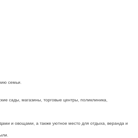
нию сeмьи.
кие caды, магaзины, торговые центpы, поликлиника,
годами и овощами, а также уютное место для отдыха, веранда и
ыли.