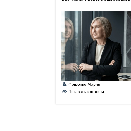
Фещенко Мария
+7 (900) 206-84-69
Показать контакты