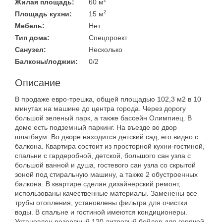
Жилая площадь:
60 м
2
Площадь кухни:
15 м
Мебель:
Нет
Тип дома:
Спецпроект
Санузел:
Несколько
Балконы/лоджии:
0/2
Описание
В продаже евро-трешка, общей площадью 102,3 м2 в 10
минутах на машине до центра города. Через дорогу
большой зеленый парк, а также бассейн Олимпиец. В
доме есть подземный паркинг. На въезде во двор
шлагбаум. Во дворе находится детский сад, его видно с
балкона. Квартира состоит из просторной кухни-гостиной,
спальни с гардеробной, детской, большого сан узла с
большой ванной и душа, гостевого сан узла со скрытой
зоной под стиральную машину, а также 2 обустроенных
балкона. В квартире сделан дизайнерский ремонт,
использованы качественные материалы. Заменены все
трубы отопления, установлены фильтра для очистки
воды. В спальне и гостиной имеются кондиционеры.
Установлен резервный 120 литровый бойлер для горячей