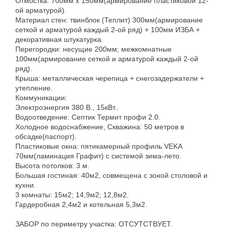
Отмостка: 700мм х 150мм(армирование пластиковой 12-
ой арматурой).
Материал стен: твинблок (Теплит) 300мм(армирование
сеткой и арматурой каждый 2-ой ряд) + 100мм ИЗБА +
декоративная штукатурка.
Перегородки: несущие 200мм; межкомнатные
100мм(армирование сеткой и арматурой каждый 2-ой
ряд).
Крыша: металлическая черепица + снегозадержатели +
утепление.
Коммуникации:
Электроэнергия 380 В., 15кВт..
Водоотведение: Септик Термит профи 2.0.
Холодное водоснабжение, Скважина: 50 метров в
обсадке(паспорт).
Пластиковые окна: пятикамерный профиль VEKA
70мм(ламинация Графит) с системой зима-лето.
Высота потолков: 3 м.
Большая гостиная: 40м2, совмещена с зоной столовой и
кухни.
3 комнаты: 15м2; 14,9м2; 12,8м2.
Гардеробная 2,4м2 и котельная 5,3м2.
ЗАБОР по периметру участка: ОТСУТСТВУЕТ.