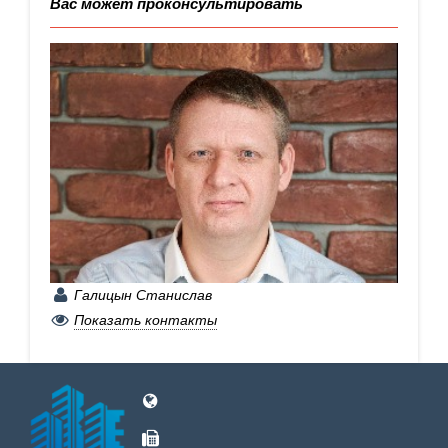
Вас может проконсультировать
Галицын Станислав
+7 (929) 222-72-35
Показать контакты