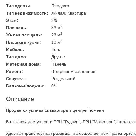
Тип сделки:
Продажа
Тип недвижимости:
Жилая, Квартира
Этаж:
3/9
2
Площадь:
33 м
2
Жилая площадь:
23 м
2
Площадь кухни:
10 м
Мебель:
Есть
Тип дома:
Другое
Материал дома:
Панель
Ремонт:
В хорошем состоянии
Санузел:
Раздельный
Балконы/лоджии:
0/1
Описание
Продается уютная 1к квартира в центре Тюмени
В шаговой доступности ТРЦ "Гудвин", ТРЦ "Магеллан", школа, с
Удобная транспортная развязка, на общественном транспорте м