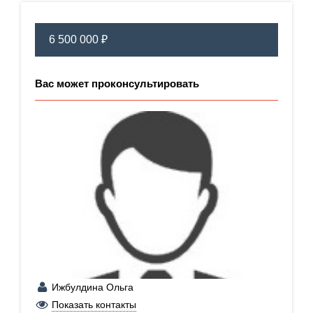
6 500 000 ₽
Вас может проконсультировать
Ижбулдина Ольга
+7 (909) 009-54-25
Показать контакты