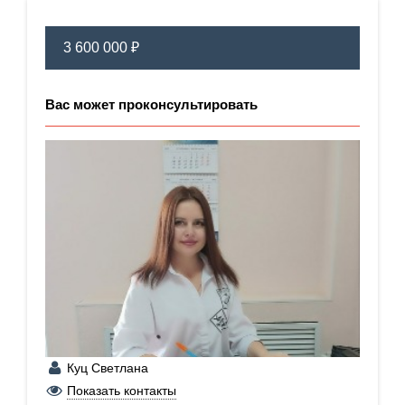
3 600 000 ₽
Вас может проконсультировать
Куц Светлана
+7 (909) 604-98-95
Показать контакты