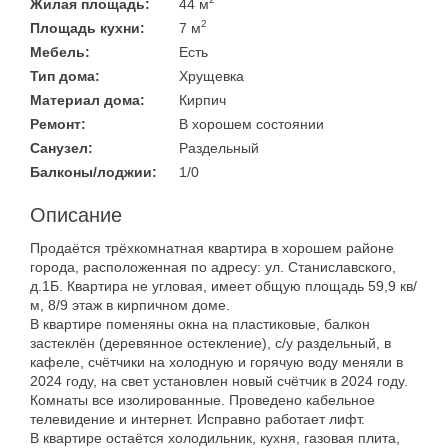
Жилая площадь:
44 м
2
Площадь кухни:
7 м
Мебель:
Есть
Тип дома:
Хрущевка
Материал дома:
Кирпич
Ремонт:
В хорошем состоянии
Санузел:
Раздельный
Балконы/лоджии:
1/0
Описание
Продаётся трёхкомнатная квартира в хорошем районе
города, расположенная по адресу: ул. Станиславского,
д.1Б. Квартира не угловая, имеет общую площадь 59,9 кв/
м, 8/9 этаж в кирпичном доме.
В квартире поменяны окна на пластиковые, балкон
застеклён (деревянное остекление), с/у раздельный, в
кафеле, счётчики на холодную и горячую воду меняли в
2024 году, на свет установлен новый счётчик в 2024 году.
Комнаты все изолированные. Проведено кабельное
телевидение и интернет. Исправно работает лифт.
В квартире остаётся холодильник, кухня, газовая плита,