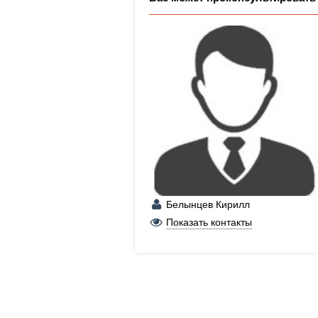
Белынцев Кирилл
+7 (992) 006-07-73
Показать контакты