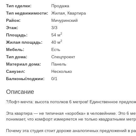
Тип сделки:
Продажа
Тип недвижимости:
Жилая, Квартира
Район:
Мичуринский
Этаж:
3/3
2
Площадь:
54 м
2
Жилая площадь:
40 м
Мебель:
Есть
Тип дома:
Спецпроект
Материал дома:
Панель
Санузел:
Несколько
Балконы/лоджии:
0/1
Описание
?Лофт-мечта: высота потолков 6 метров! Единственное предлож
Эта квартира — не типичная «коробка» в человейнике. Это 6 мет
понимает, что комфорт измеряется не только квадратными метр
Почему эта студия стоит дороже аналогичных предложений в р