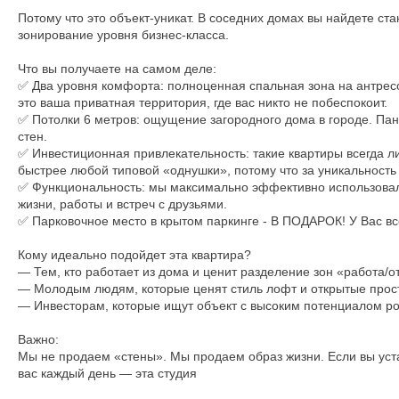
Потому что это объект-уникат. В соседних домах вы найдете ста
зонирование уровня бизнес-класса.
Что вы получаете на самом деле:
✅ Два уровня комфорта: полноценная спальная зона на антресол
это ваша приватная территория, где вас никто не побеспокоит.
✅ Потолки 6 метров: ощущение загородного дома в городе. Пан
стен.
✅ Инвестиционная привлекательность: такие квартиры всегда ли
быстрее любой типовой «однушки», потому что за уникальность 
✅ Функциональность: мы максимально эффективно использовал
жизни, работы и встреч с друзьями.
✅ Парковочное место в крытом паркинге - В ПОДАРОК! У Вас все
Кому идеально подойдет эта квартира?
— Тем, кто работает из дома и ценит разделение зон «работа/о
— Молодым людям, которые ценят стиль лофт и открытые прос
— Инвесторам, которые ищут объект с высоким потенциалом рос
Важно:
Мы не продаем «стены». Мы продаем образ жизни. Если вы уста
вас каждый день — эта студия