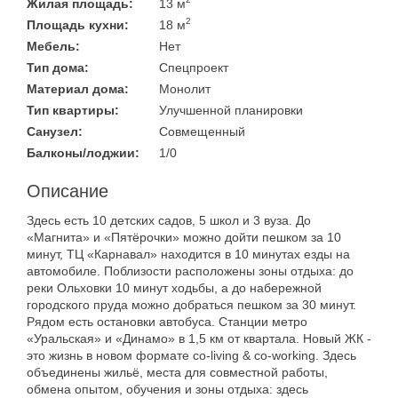
Жилая площадь:
13 м
2
Площадь кухни:
18 м
Мебель:
Нет
Тип дома:
Спецпроект
Материал дома:
Монолит
Тип квартиры:
Улучшенной планировки
Санузел:
Совмещенный
Балконы/лоджии:
1/0
Описание
Здесь есть 10 детских садов, 5 школ и 3 вуза. До
«Магнита» и «Пятёрочки» можно дойти пешком за 10
минут, ТЦ «Карнавал» находится в 10 минутах езды на
автомобиле. Поблизости расположены зоны отдыха: до
реки Ольховки 10 минут ходьбы, а до набережной
городского пруда можно добраться пешком за 30 минут.
Рядом есть остановки автобуса. Станции метро
«Уральская» и «Динамо» в 1,5 км от квартала. Новый ЖК -
это жизнь в новом формате co-living & co-working. Здесь
объединены жильё, места для совместной работы,
обмена опытом, обучения и зоны отдыха: здесь