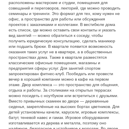
расположены мастерские и студии, помещения для
совещаний и переговоров, лекторий, где можно проводить
семинары и тренинги. Это формат для тех, кому нужен не
офис, а пространство для работы или обсуждения
проектов с заказчиками и коллегами. В вестибюле дома
есть список, где можно оставить свои контакты и указать
вид занятий — можно обратиться к соседу, чтобы
получить юридическую консультацию, сделать маникюр
или подшить брюки. В квартале появится возможность
оказания таких услуг не в квартире, а в общественных
пространствах дома. Также в квартале разместятся
классические офисные помещения, магазины и
предприятия сферы услуг. Для занятий спортом
запроектирован фитнес-клуб. Пообедать или провести
вечер в хорошей компании можно в кафе на первом
этаже. Двор комплекса — это пространство для общения,
отдыха и работы. За столиками на открытых террасах
можно посидеть с ноутбуком или встретиться с друзьями.
Вместо привычных скамеек во дворе — деревянные
сиденья, закреплённые на высоких бортах цветников. Для
детей установлены качели, карусели, игровые комплексы,
батут, теневой навес и гамак. Игровое оборудование
изготавливается из дерева и металла, поэтому оно
надёжное, безопасное и устойчивое к морозам. Во дворе