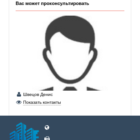
Вас может проконсультировать
Швецов Денис
+7 (950) 649-55-62
Показать контакты