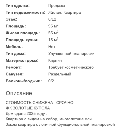
Тип сделки:
Продажа
Тип недвижимости:
Жилая, Квартира
Этаж:
6/12
2
Площадь:
95 м
2
Жилая площадь:
55 м
2
Площадь кухни:
15 м
Мебель:
Нет
Тип дома:
Улучшенной планировки
Материал дома:
Кирпич
Ремонт:
Требует косметического
Санузел:
Раздельный
Балконы/лоджии:
0/2
Описание
СТОИМОСТЬ СНИЖЕНА . СРОЧНО!
ЖК ЗОЛОТЫЕ КУПОЛА
Дом сданв 2025 году .
Квартира с видом на собор, многолетние ели.
3хком квартира с логичной функциональной планировкой