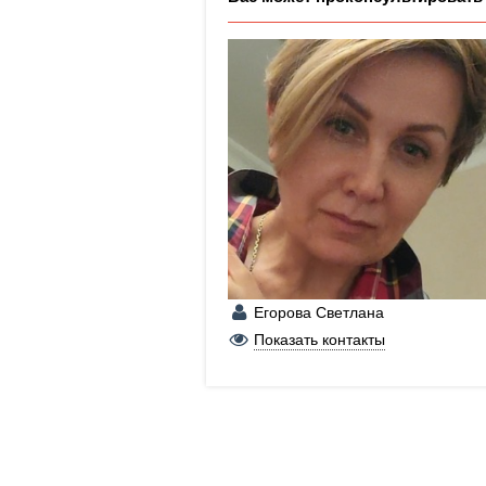
Егорова Светлана
+7 (904) 582-13-82
Показать контакты