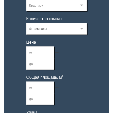
Количество комнат
Цена
—
2
Общая площадь, м
—
Улица