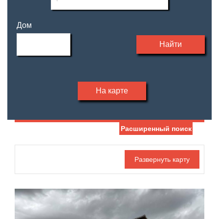
Дом
Найти
На карте
Расширенный поиск
Дата публикации
Жилая площадь
—
Номер объекта
Площадь кухни
—
Санузел
Этаж