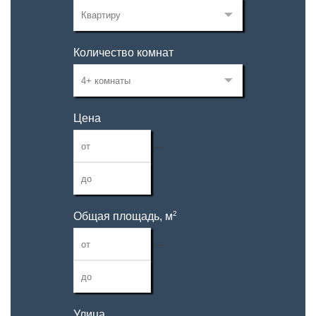
Количество комнат
Цена
—
2
Общая площадь, м
—
Улица