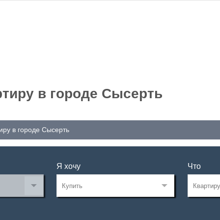
тиру в городе Сысерть
иру в городе Сысерть
Я хочу
Что