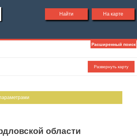
Найти
На карте
Расширенный поиск
Ипотека
Обмен
С фото
 параметрами
рдловской области