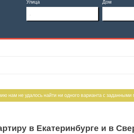
Улица
Дом
Этаж
Материал дома
—
Этажность
Планировка
—
Тип дома
Не первый
Не последний
нию нам не удалось найти ни одного варианта с заданными
ртиру в Екатеринбурге и в Све