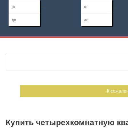
—
—
Дата публикации
Жилая площадь
Санузел
—
Номер объекта
Площадь кухни
Балконов
—
Лоджий
К сожале
Купить четырехкомнатную ква