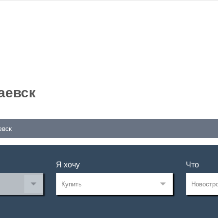
аевск
евск
Я хочу
Что