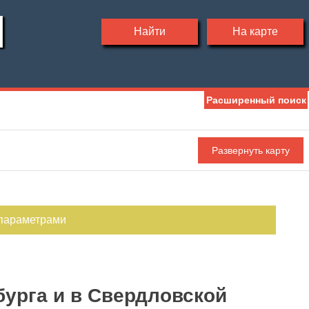
Найти
На карте
Расширенный поиск
Ипотека
Обмен
С фото
 параметрами
бурга и в Свердловской