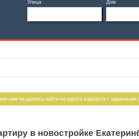
Улица
Дом
Этаж
Материал дома
—
Этажность
Планировка
—
Не первый
Не последний
нию нам не удалось найти ни одного варианта с заданными
ртиру в новостройке Екатерин