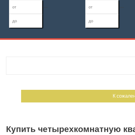
—
—
Дата публикации
Жилая площадь
Санузел
—
Номер объекта
Площадь кухни
Балконов
—
Лоджий
К сожале
Купить четырехкомнатную ква