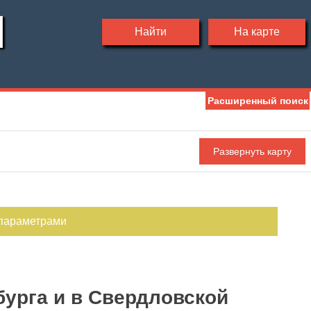
Найти
На карте
Расширенный поиск
Ипотека
Обмен
С фото
 параметрами
бурга и в Свердловской