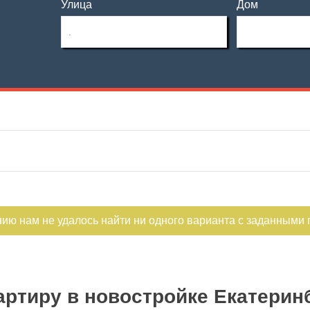
Улица
Дом
Этаж
Материал дома
—
Этажность
Планировка
—
Не первый
Не последний
нию нам не удалось найти ни одного варианта с заданными
ртиру в новостройке Екатерин