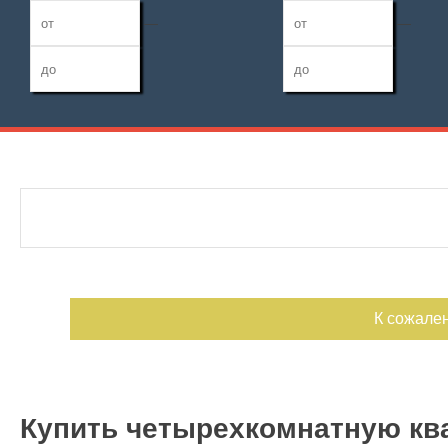
—
—
Дата публикации
Жилая площадь
Санузел
—
Номер объекта
Площадь кухни
Балконов
—
Лоджий
К сожале
Купить четырехкомнатную ква