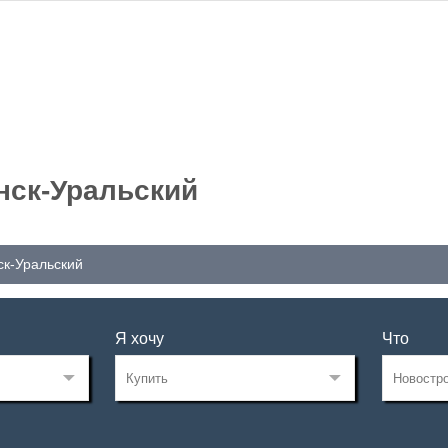
нск-Уральский
ск-Уральский
Я хочу
Что