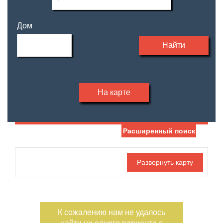
Дом
Найти
На карте
Расширенный поиск
Дата публикации
Жилая площадь
—
Номер объекта
Площадь кухни
—
К сожалению нам не удалось
Санузел
Этаж