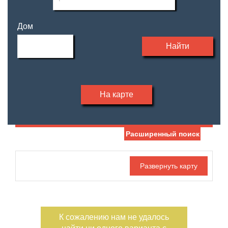
Дом
Найти
На карте
Расширенный поиск
Дата публикации
Жилая площадь
—
Номер объекта
Площадь кухни
—
К сожалению нам не удалось
Санузел
Этаж