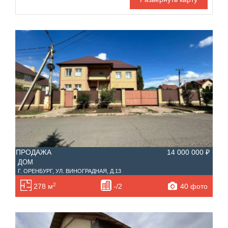
Номер объекта
Площадь кухни
—
Тип дома
Участок, сотки
—
Санузел
Этажность
—
Материал дома
Ипотека
Обмен
ПРОДАЖА
14 000 000 ₽
Чистая продажа
Планировка
ДОМ
С фото
Г. ОРЕНБУРГ, УЛ. ВИНОГРАДНАЯ, Д.13
2
40 фото
278 м
-/2