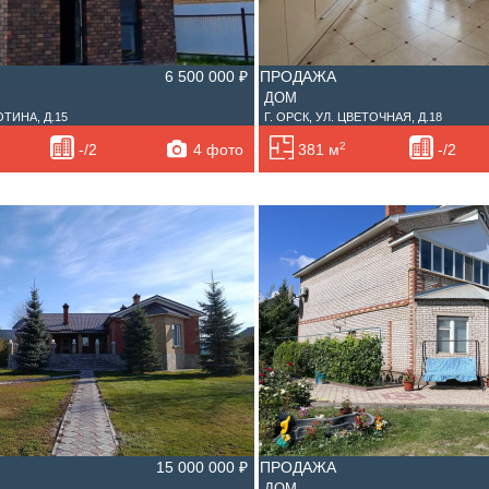
6 500 000 ₽
ПРОДАЖА
ДОМ
РОТИНА, Д.15
Г. ОРСК, УЛ. ЦВЕТОЧНАЯ, Д.18
2
4 фото
-/2
381 м
-/2
15 000 000 ₽
ПРОДАЖА
ДОМ