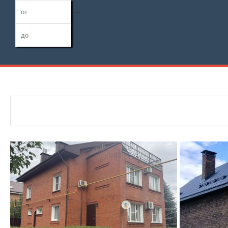
—
Дата публикации
Жилая площадь
Тип дома
—
Номер объекта
Площадь кухни
Санузел
—