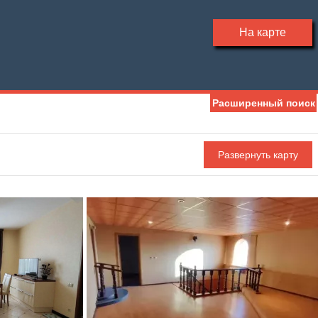
На карте
Расширенный поиск
Ипотека
Обмен
Чистая продажа
С фото