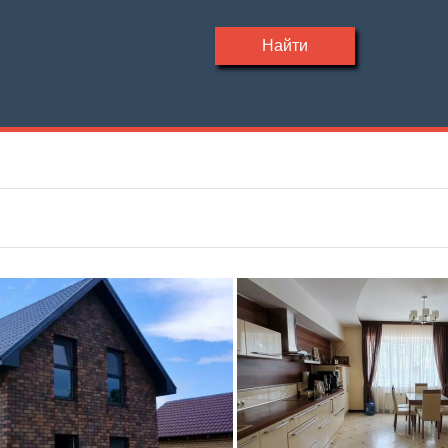
Найти
Участок, сотки
Материал дома
—
Этажность
Планировка
—