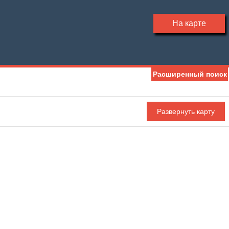
На карте
Расширенный поиск
Ипотека
Обмен
Чистая продажа
С фото