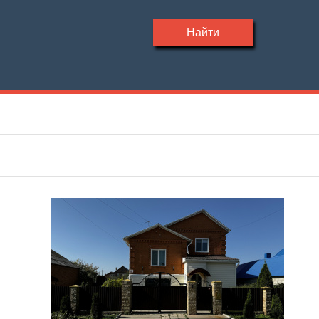
Найти
Участок, сотки
Материал дома
—
Этажность
Планировка
—