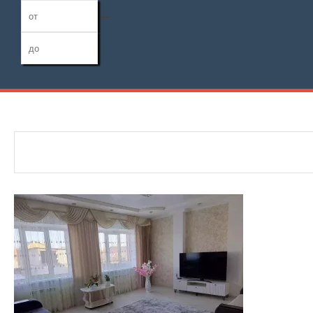
—
Дата публикации
Жилая площадь
Тип дома
—
Номер объекта
Площадь кухни
Санузел
—