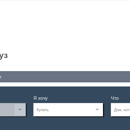
уз
з
Я хочу
Что