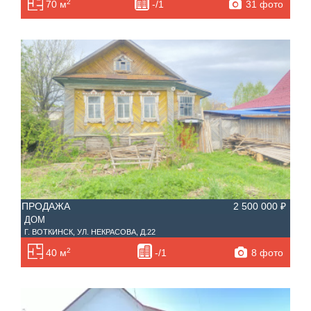
2
31 фото
70 м
-/1
ПРОДАЖА
2 500 000 ₽
ДОМ
Г. ВОТКИНСК, УЛ. НЕКРАСОВА, Д.22
2
8 фото
40 м
-/1