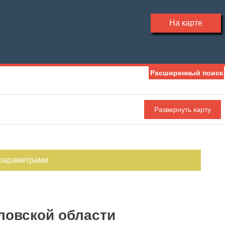
На карте
Расширенный поиск
Ипотека
Обмен
Чистая продажа
С фото
 параметрами
ловской области