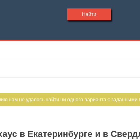
Найти
Участок, сотки
Материал дома
—
Этажность
Планировка
—
нию нам не удалось найти ни одного варианта с заданными
хаус в Екатеринбурге и в Сверд