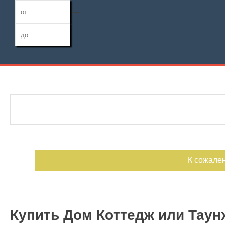
—
Дата публикации
Жилая площадь
Тип дома
—
Номер объекта
Площадь кухни
Санузел
—
К сожале
Купить Дом Коттедж или Таун