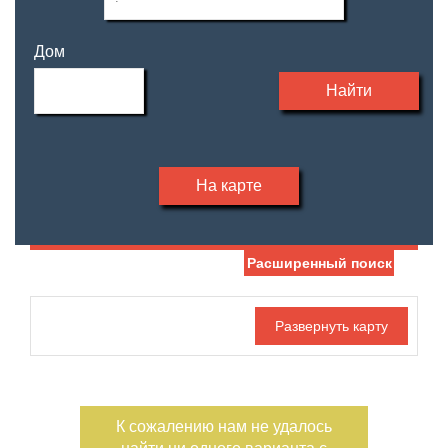
Дом
Найти
На карте
Расширенный поиск
Дата публикации
Жилая площадь
—
Номер объекта
Площадь кухни
—
К сожалению нам не удалось
Санузел
Этаж