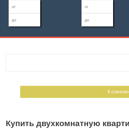
—
—
Дата публикации
Жилая площадь
Санузел
—
Номер объекта
Площадь кухни
Балконов
—
Лоджий
К сожале
Купить двухкомнатную кварти