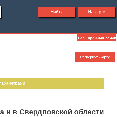
Найти
На карте
Расширенный поиск
Ипотека
Обмен
С фото
 параметрами
а и в Свердловской области