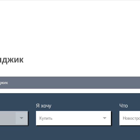
нджик
джик
Я хочу
Что