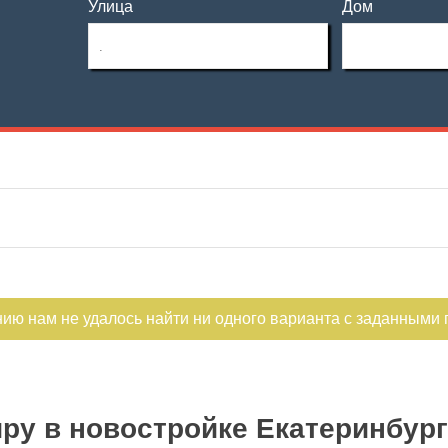
Улица
Дом
Этаж
Материал дома
—
Этажность
Планировка
—
Не первый
Не последний
нию нам не удалось найти ни одного варианта с заданными
ру в новостройке Екатеринбург