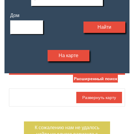
Дом
Найти
На карте
Расширенный поиск
Дата публикации
Жилая площадь
—
Номер объекта
Площадь кухни
—
К сожалению нам не удалось
Санузел
Этаж