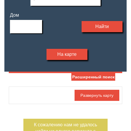
Дом
Найти
На карте
Расширенный поиск
Дата публикации
Жилая площадь
—
Номер объекта
Площадь кухни
—
К сожалению нам не удалось
Санузел
Этаж