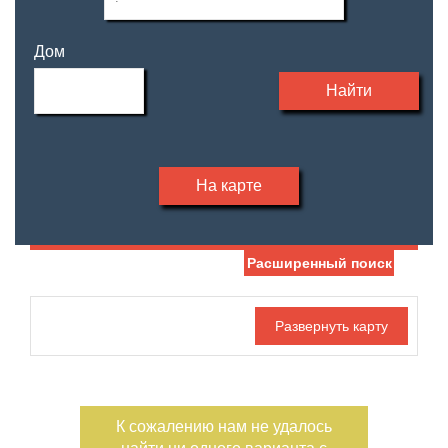
Дом
Найти
На карте
Расширенный поиск
Дата публикации
Жилая площадь
—
Номер объекта
Площадь кухни
—
К сожалению нам не удалось
Санузел
Этаж