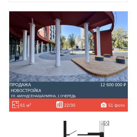
—
Санузел
Этаж
—
Балконов
Этажность
—
Лоджий
Не первый
Не последний
ПРОДАЖА
12 600 000 ₽
Материал дома
НОВОСТРОЙКА
Ипотека
УЛ. АМУНДСЕНА/ШАУМЯНА, 1 ОЧЕРЕДЬ
Обмен
2
51 фото
61 м
22/30
С фото
Планировка