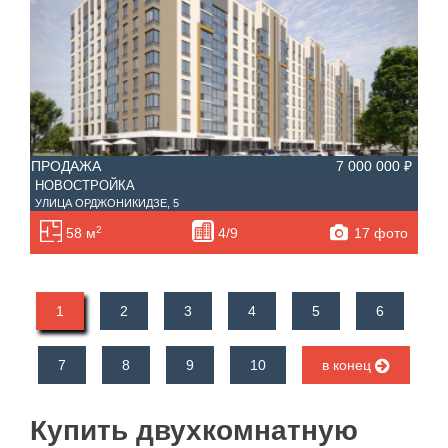
ПРОДАЖА
7 000 000 ₽
НОВОСТРОЙКА
УЛИЦА ОРДЖОНИКИДЗЕ, 5
2
17 фото
58 м
4/9
1
2
3
4
5
6
7
8
9
10
в конец
Купить двухкомнатную