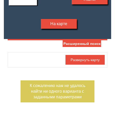
На карте
Расширенный поиск
Дата публикации
Номер объекта
К сожалению нам не удалось
Санузел
Этаж
найти ни одного варианта с
—
заданными параметрами
Балконов
Этажность
—