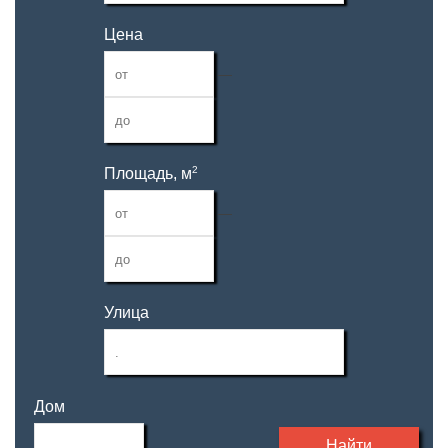
Цена
—
2
Площадь, м
—
Улица
Дом
Найти