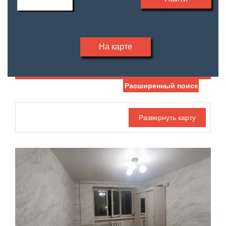
На карте
Расширенный поиск
Дата публикации
Номер объекта
Санузел
Этаж
—
Балконов
Этажность
—