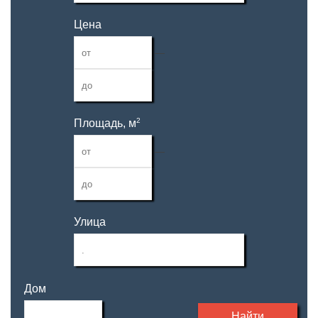
Цена
—
2
Площадь, м
—
Улица
Дом
Найти