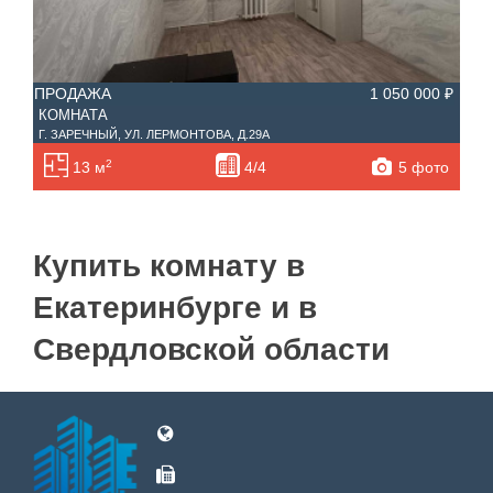
Лоджий
Не первый
Не последний
ПРОДАЖА
1 050 000 ₽
Материал дома
КОМНАТА
Ипотека
Г. ЗАРЕЧНЫЙ, УЛ. ЛЕРМОНТОВА, Д.29А
Обмен
2
5 фото
13 м
4/4
С фото
Купить комнату в
Екатеринбурге и в
Свердловской области