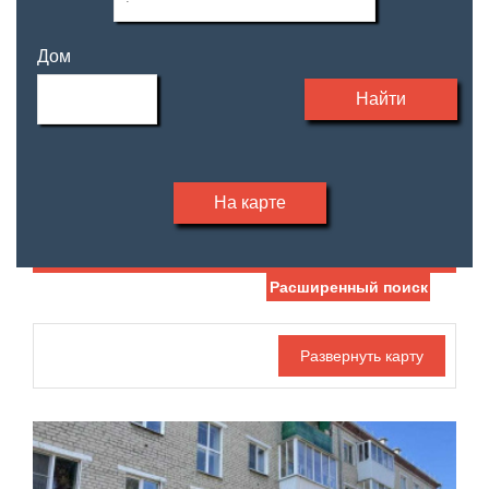
Дом
Найти
На карте
Расширенный поиск
Дата публикации
Жилая площадь
—
Номер объекта
Площадь кухни
—
Санузел
Этаж