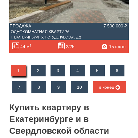
ПРОДАЖА
7 500 000 ₽
ОДНОКОМНАТНАЯ КВАРТИРА
Г. ЕКАТЕРИНБУРГ, УЛ. СТУДЕНЧЕСКАЯ, Д.2
2
15 фото
44 м
2/25
1
2
3
4
5
6
7
8
9
10
в конец
Купить квартиру в
Екатеринбурге и в
Свердловской области