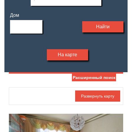
Дом
Найти
На карте
Расширенный поиск
Дата публикации
Жилая площадь
—
Номер объекта
Площадь кухни
—
Санузел
Этаж