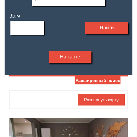
Дом
Найти
На карте
Расширенный поиск
Дата публикации
Жилая площадь
—
Номер объекта
Площадь кухни
—
Санузел
Этаж