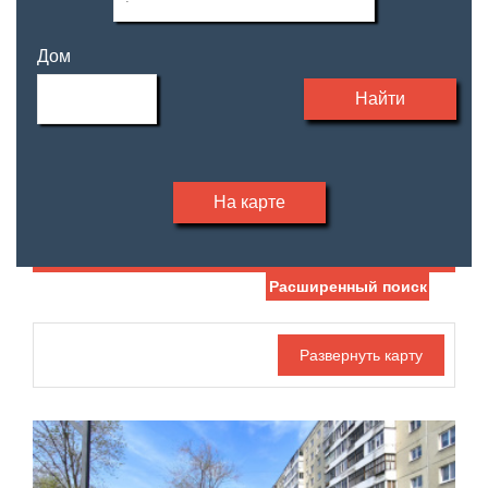
Дом
Найти
На карте
Расширенный поиск
Дата публикации
Жилая площадь
—
Номер объекта
Площадь кухни
—
Санузел
Этаж