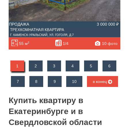
ПРОДАЖА
3 000 000 ₽
ТРЕХКОМНАТНАЯ КВАРТИРА
Г. КАМЕНСК-УРАЛЬСКИЙ, УЛ. ГОГОЛЯ, Д.7
2
10 фото
55 м
1/4
1
2
3
4
5
6
7
8
9
10
в конец
Купить квартиру в
Екатеринбурге и в
Свердловской области