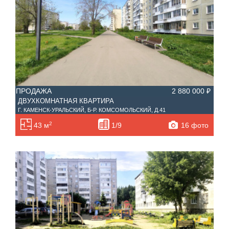
—
Балконов
Этажность
—
Лоджий
Не первый
Не последний
ПРОДАЖА
2 880 000 ₽
Материал дома
ДВУХКОМНАТНАЯ КВАРТИРА
Ипотека
Г. КАМЕНСК-УРАЛЬСКИЙ, Б-Р. КОМСОМОЛЬСКИЙ, Д.41
Обмен
2
16 фото
43 м
1/9
С фото
Планировка
Тип дома