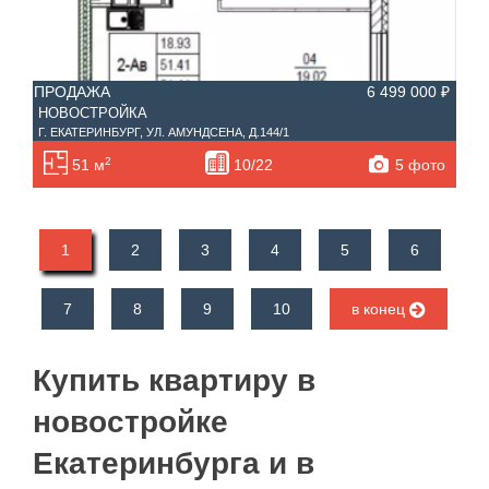
ПРОДАЖА
6 499 000 ₽
НОВОСТРОЙКА
Г. ЕКАТЕРИНБУРГ, УЛ. АМУНДСЕНА, Д.144/1
2
5 фото
51 м
10/22
1
2
3
4
5
6
7
8
9
10
в конец
Купить квартиру в
новостройке
Екатеринбурга и в