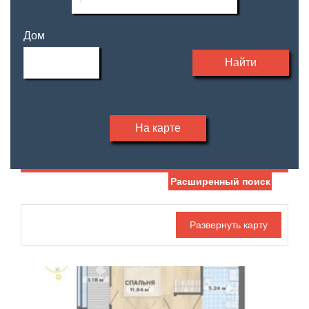
Дом
Найти
На карте
Расширенный поиск
Дата публикации
Жилая площадь
—
Номер объекта
Площадь кухни
—
Санузел
Этаж