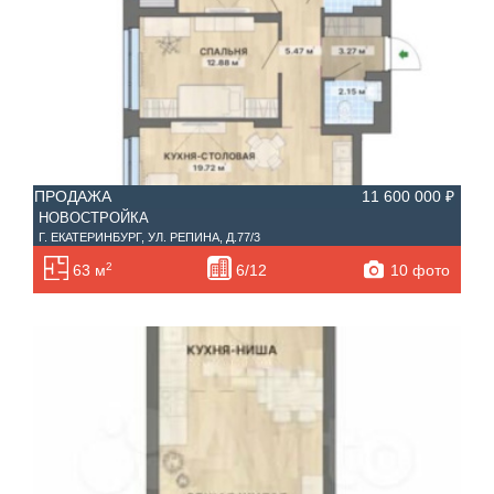
—
Балконов
Этажность
—
Лоджий
Не первый
Не последний
ПРОДАЖА
11 600 000 ₽
Материал дома
НОВОСТРОЙКА
Ипотека
Г. ЕКАТЕРИНБУРГ, УЛ. РЕПИНА, Д.77/3
Обмен
2
10 фото
63 м
6/12
С фото
Планировка