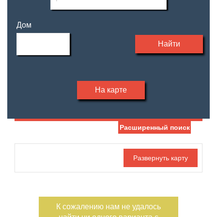
Дом
Найти
На карте
Расширенный поиск
Дата публикации
Жилая площадь
—
Номер объекта
Площадь кухни
—
К сожалению нам не удалось
Санузел
Этаж