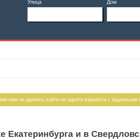
Улица
Дом
Этаж
Материал дома
—
Этажность
Планировка
—
Не первый
Не последний
нию нам не удалось найти ни одного варианта с заданными
ке Екатеринбурга и в Свердловс