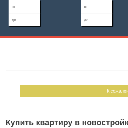
—
—
Дата публикации
Жилая площадь
Санузел
—
Номер объекта
Площадь кухни
Балконов
—
Лоджий
К сожале
Купить квартиру в новострой