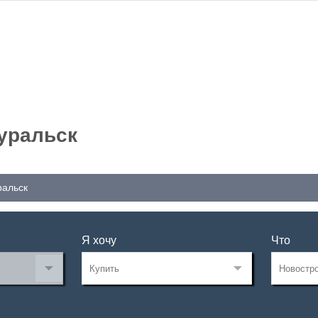
оуральск
ральск
Я хочу
Что