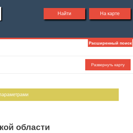
Найти
На карте
Расширенный поиск
Ипотека
Обмен
С фото
 параметрами
кой области