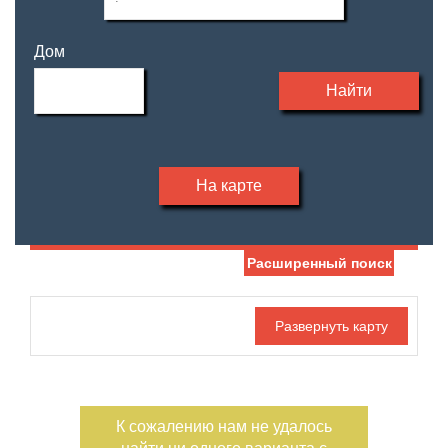
Дом
Найти
На карте
Расширенный поиск
Дата публикации
Жилая площадь
—
Номер объекта
Площадь кухни
—
К сожалению нам не удалось
Санузел
Этаж