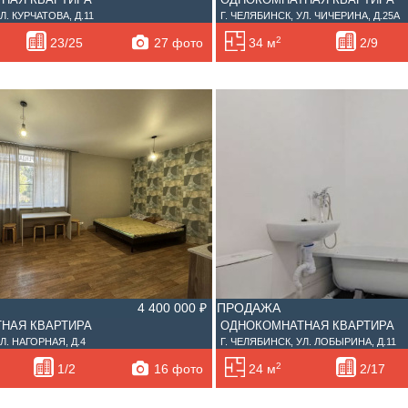
Л. КУРЧАТОВА, Д.11
Г. ЧЕЛЯБИНСК, УЛ. ЧИЧЕРИНА, Д.25А
2
27 фото
23/25
34 м
2/9
4 400 000 ₽
ПРОДАЖА
НАЯ КВАРТИРА
ОДНОКОМНАТНАЯ КВАРТИРА
Л. НАГОРНАЯ, Д.4
Г. ЧЕЛЯБИНСК, УЛ. ЛОБЫРИНА, Д.11
2
16 фото
1/2
24 м
2/17