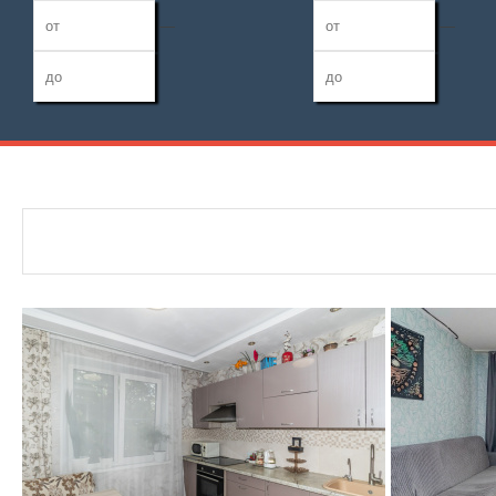
—
—
Дата публикации
Жилая площадь
Санузел
—
Номер объекта
Площадь кухни
Балконов
—
Лоджий