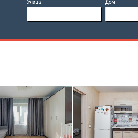
Улица
Дом
Этаж
Материал дома
—
Этажность
Планировка
—
Тип дома
Не первый
Не последний