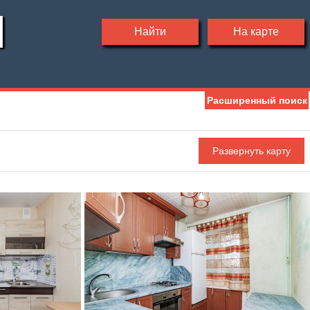
Найти
На карте
Расширенный поиск
Ипотека
Обмен
С фото