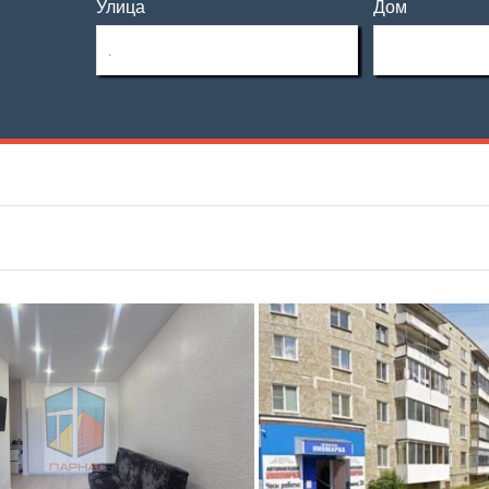
Улица
Дом
Этаж
Материал дома
—
Этажность
Планировка
—
Тип дома
Не первый
Не последний