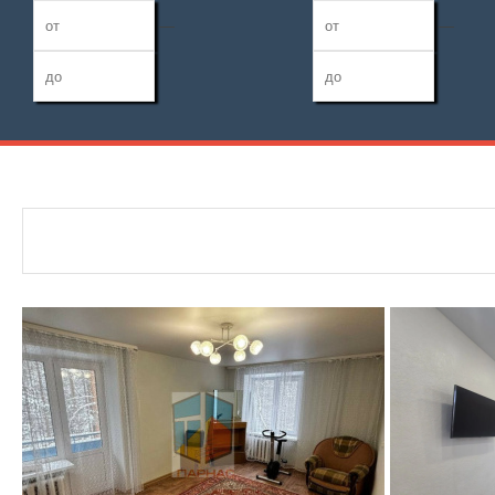
—
—
Дата публикации
Жилая площадь
Санузел
—
Номер объекта
Площадь кухни
Балконов
—
Лоджий