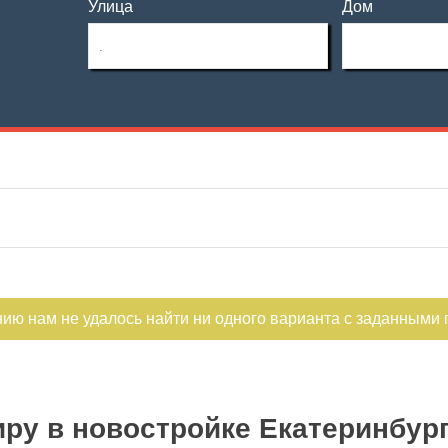
Улица
Дом
Этаж
Материал дома
—
Этажность
Планировка
—
Не первый
Не последний
нию нам не удалось найти ни одного варианта с заданными
ру в новостройке Екатеринбург