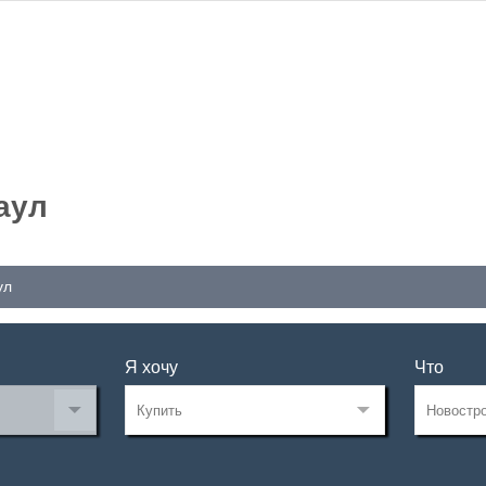
аул
ул
Я хочу
Что