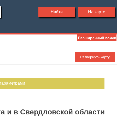
Найти
На карте
Расширенный поиск
Ипотека
Обмен
С фото
 параметрами
а и в Свердловской области