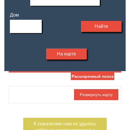
Дом
Найти
На карте
Расширенный поиск
Дата публикации
Жилая площадь
—
Номер объекта
Площадь кухни
—
К сожалению нам не удалось
Санузел
Этаж